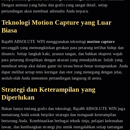
Dengan animasi yang halus dan grafis yang sangat detail, setiap
pertandingan akan membuat adrenalin Anda terpacu.
Teknologi Motion Capture yang Luar
Biasa
Raja86 ABSOLUTE WIN menggunakan teknologi
motion capture
tercanggih yang memungkinkan gerakan para petarung terlihat hidup dan
dinamis. Setiap langkah kaki, ayunan tangan, dan bahkan ekspresi wajah
para petarung direplikasi dengan akurasi yang menakjubkan. Inilah yang
membuat setiap aksi dalam game ini terasa benar-benar mengesankan. Anda
dapat melihat setiap tetes keringat dan otot yang menegang dengan jelas,
seolah-olah Anda menonton pertandingan langsung di arena.
Strategi dan Keterampilan yang
Diperlukan
Bukan hanya tentang grafis dan teknologi, Raja86 ABSOLUTE WIN juga
menantang Anda untuk berpikir strategis dan mengasah keterampilan
bertarung Anda. Kombinasikan berbagai teknik tinju, pelajari kelemahan
lawan, dan kembangkan strategi jitu untuk mengalahkan setiap tantangan