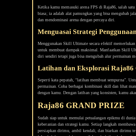
Ketika kamu memasuki arena FPS di Raja86, salah sat
biasa; ia adalah alat pamungkas yang bisa mengubah ja
dan mendominasi arena dengan percaya diri.
Menguasai Strategi Penggunaan 
Menggunakan Skill Ultimate secara efektif memerlukan 
untuk membuat dampak maksimal. Manfaatkan Skill Ulti
diri sendiri tetapi juga bisa mengubah alur permainan 
Latihan dan Eksplorasi Raja
Seperti kata pepatah, “latihan membuat sempurna”. Unt
permainan. Coba berbagai kombinasi skill dan lihat man
dengan kamu. Dengan latihan yang konsisten, kamu ak
Raja86 GRAND PRIZE
Sudah siap untuk memulai petualangan epikmu di duni
keberanian dan strategi kamu. Setiap langkah membawa k
persiapkan dirimu, ambil kendali, dan biarkan dirimu 