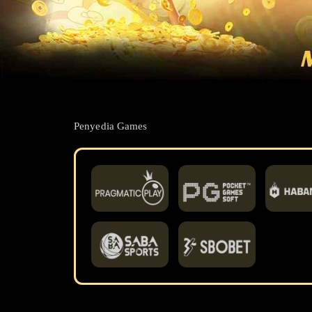
Penyedia Games