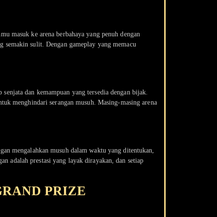
kamu masuk ke arena berbahaya yang penuh dengan
ng semakin sulit. Dengan gameplay yang memacu
 senjata dan kemampuan yang tersedia dengan bijak.
untuk menghindari serangan musuh. Masing-masing arena
ngan mengalahkan musuh dalam waktu yang ditentukan,
an adalah prestasi yang layak dirayakan, dan setiap
6 GRAND PRIZE