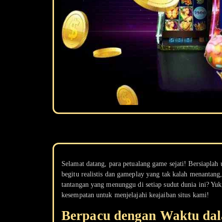
Selamat datang, para petualang game sejati! Bersiaplah
begitu realistis dan gameplay yang tak kalah menantan
tantangan yang menunggu di setiap sudut dunia ini? Yuk,
kesempatan untuk menjelajahi keajaiban situs kami!
Berpacu dengan Waktu d