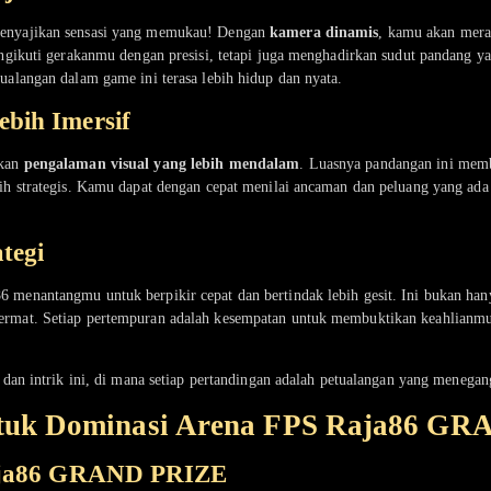
menyajikan sensasi yang memukau! Dengan
kamera dinamis
, kamu akan meras
gikuti gerakanmu dengan presisi, tetapi juga menghadirkan sudut pandang yang
ualangan dalam game ini terasa lebih hidup dan nyata.
bih Imersif
ikan
pengalaman visual yang lebih mendalam
. Luasnya pandangan ini mem
ih strategis. Kamu dapat dengan cepat menilai ancaman dan peluang yang ada
tegi
menantangmu untuk berpikir cepat dan bertindak lebih gesit. Ini bukan han
rmat. Setiap pertempuran adalah kesempatan untuk membuktikan keahlianmu d
 dan intrik ini, di mana setiap pertandingan adalah petualangan yang menega
untuk Dominasi Arena FPS Raja86 
Raja86 GRAND PRIZE