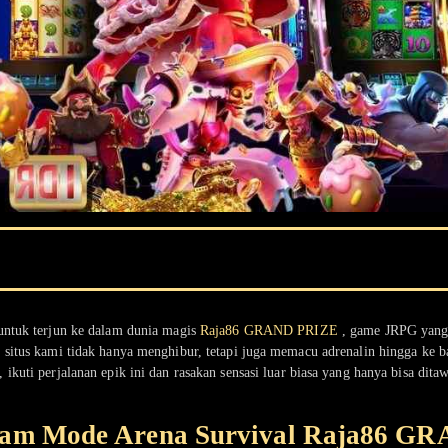
 untuk terjun ke dalam dunia magis
Raja86 GRAND PRIZE
, game JRPG yang 
g, situs kami tidak hanya menghibur, tetapi juga memacu adrenalin hingga ke
 ikuti perjalanan epik ini dan rasakan sensasi luar biasa yang hanya bisa dit
alam Mode Arena Survival Raja86 