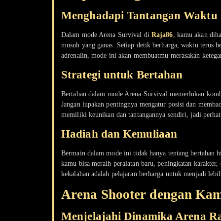
Menghadapi Tantangan Waktu
Dalam mode Arena Survival di
Raja86
, kamu akan dih
musuh yang ganas. Setiap detik berharga, waktu teru
adrenalin, mode ini akan membuatmu merasakan ketega
Strategi untuk Bertahan
Bertahan dalam mode Arena Survival memerlukan kombin
Jangan lupakan pentingnya mengatur posisi dan membac
memiliki keunikan dan tantangannya sendiri, jadi perha
Hadiah dan Kemuliaan
Bermain dalam mode ini tidak hanya tentang bertahan h
kamu bisa meraih peralatan baru, peningkatan karakter, 
kekalahan adalah pelajaran berharga untuk menjadi lebih
Arena Shooter dengan K
Menjelajahi Dinamika Arena