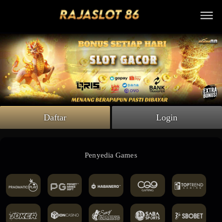
Whatsapp
Telegram
LiveChat
Unduh APK
Daftar
Login
Penyedia Games