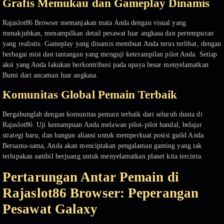
Grafis Memukau dan Gameplay Dinamis
Rajaslot86 Browser memanjakan mata Anda dengan visual yang
menakjubkan, menampilkan detail pesawat luar angkasa dan pertempuran
yang realistis. Gameplay yang dinamis membuat Anda terus terlibat, dengan
berbagai misi dan tantangan yang menguji keterampilan pilot Anda. Setiap
aksi yang Anda lakukan berkontribusi pada upaya besar menyelamatkan
Bumi dari ancaman luar angkasa.
Komunitas Global Pemain Terbaik
Bergabunglah dengan komunitas pemain terbaik dari seluruh dunia di
Rajaslot86. Uji kemampuan Anda melawan pilot-pilot handal, belajar
strategi baru, dan bangun aliansi untuk memperkuat posisi guild Anda.
Bersama-sama, Anda akan menciptakan pengalaman gaming yang tak
terlupakan sambil berjuang untuk menyelamatkan planet kita tercinta.
Pertarungan Antar Pemain di
Rajaslot86 Browser: Peperangan
Pesawat Galaxy