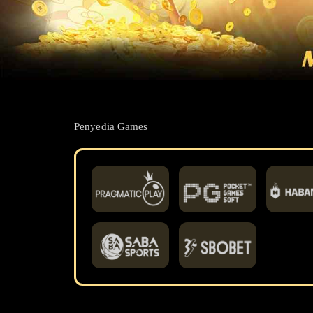
Penyedia Games