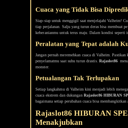
Cuaca yang Tidak Bisa Dipredik
Siap-siap untuk menggigil saat menjelajahi Valheim! C
tiap perjalanan. Salju yang turun deras bisa membuat p
keberanianmu untuk terus maju. Dalam kondisi seperti i
Peralatan yang Tepat adalah K
Jangan pernah meremehkan cuaca di Valheim. Pastikan ka
penyelamatmu saat suhu turun drastis.
Rajaslot86
mena
monster.
Petualangan Tak Terlupakan
Setiap langkahmu di Valheim kini menjadi lebih menega
cuaca ekstrem dan dukungan
Rajaslot86 HIBURAN S
bagaimana setiap perubahan cuaca bisa membangkitkan 
Rajaslot86 HIBURAN SPESI
Menakjubkan