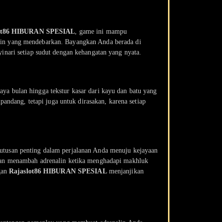
ot86 HIBURAN SPESIAL
, game ini mampu
in yang mendebarkan. Bayangkan Anda berada di
nari setiap sudut dengan kehangatan yang nyata.
ya bulan hingga tekstur kasar dari kayu dan batu yang
andang, tetapi juga untuk dirasakan, karena setiap
tusan penting dalam perjalanan Anda menuju kejayaan
dan menambah adrenalin ketika menghadapi makhluk
gan
Rajaslot86 HIBURAN SPESIAL
menjanjikan