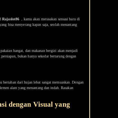
od
Rajaslot86
, kamu akan merasakan sensasi baru di
r yang bisa menyerang kapan saja, seolah menantang
, pakaian hangat, dan makanan bergizi akan menjadi
persiapan, bukan hanya sekedar bertarung dengan
au bertahan dari hujan lebat sangat memuaskan. Dengan
p elemen alam yang menantang dan indah. Rasakan
i dengan Visual yang