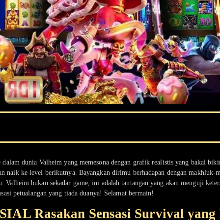
e dalam dunia Valheim yang memesona dengan grafik realistis yang bakal bi
 naik ke level berikutnya. Bayangkan dirimu berhadapan dengan makhluk-mak
 Valheim bukan sekadar game, ini adalah tantangan yang akan menguji keter
nsasi petualangan yang tiada duanya! Selamat bermain!
IAL Rasakan Sensasi Survival yang