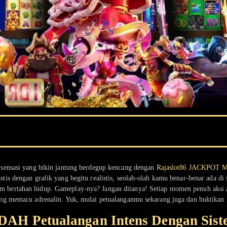
 sensasi yang bikin jantung berdegup kencang dengan
Rajaslot86 JACKPOT
is dengan grafik yang begitu realistis, seolah-olah kamu benar-benar ada di s
m bertahan hidup. Gameplay-nya? Jangan ditanya! Setiap momen penuh aksi 
yang memacu adrenalin. Yuk, mulai petualanganmu sekarang juga dan buktikan
H Petualangan Intens Dengan Sist