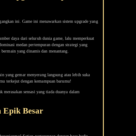
gangkan ini. Game ini menawarkan sistem upgrade yang
umber daya dari seluruh dunia game, lalu memperkuat
ndominasi medan pertempuran dengan strategi yang
 bermain yang dinamis dan menantang.
in yang gemar menyerang langsung atau lebih suka
uhmu terkejut dengan kemampuan barumu!
uk merasakan sensasi yang tiada duanya dalam
 Epik Besar