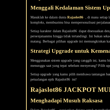
Menggali Kedalaman Sistem Up
Masuklah ke dalam dunia
Rajaslot86
, di mana setiap
kompleks, membuatmu bisa mempersonalisasi perjalan
Setiap karakter dalam Rajaslot86 dapat disesuaikan d
persenjataanmu hingga tidak tertandingi. Ini bukan se
matang. Berbagai pilihan upgrade ini memungkinkan 
Strategi Upgrade untuk Kemen
Menggunakan sistem upgrade yang canggih ini, kamu bi
menunggu saat yang tepat sebelum menyerang? Pilih u
Setiap upgrade yang kamu pilih membawa tantangan baru
petualangan epik Rajaslot86 ini!
Rajaslot86 JACKPOT MUDA
Menghadapi Musuh Raksasa