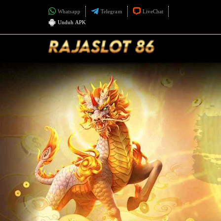
Whatsapp
Telegram
LiveChat
Unduh APK