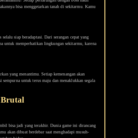
beranianmu! Setiap pertarungan dengan boss hadir
akannya bisa menggetarkan tanah di sekitarmu. Kamu
elalu siap beradaptasi. Dari serangan cepat yang
upa untuk memperhatikan lingkungan sekitarmu, karena
urkan yang menantimu. Setiap kemenangan akan
si sempurna untuk terus maju dan menaklukkan segala
Brutal
mbil bisa jadi yang terakhir. Dunia game ini dirancang
amu akan dibuat berdebar saat menghadapi musuh-