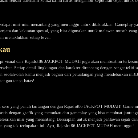
akan sensasi adrenalin ketika kamu harus mengambil keputusan cepat untuk b
apat misi-misi menantang yang menunggu untuk ditaklukkan. Gameplay yang i
njata dan kekuatan spesial, yang bisa digunakan untuk melawan musuh yang
m menaklukkan setiap level.
kau
api visual dari Rajaslot86 JACKPOT MUDAH juga akan membuatmu terkesima. 
rsebut. Setiap detail lingkungan dan karakter dirancang dengan sangat telit
 seolah-olah kamu menjadi bagian dari petualangan yang mendebarkan ini!Be
tangan tanpa batas!
gan seru yang penuh tantangan dengan Rajaslot86 JACKPOT MUDAH! Game ini 
stis dengan grafik yang memukau dan gameplay yang bisa membuat jantungm
lesaikan misi yang menantang. Bersiaplah untuk menjadi pahlawan sejati d
angan yang tak terlupakan ini! Ayo, Rajaslot86 JACKPOT MUDAH menunggu!