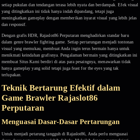
setiap pukulan dan tendangan terasa lebih nyata dan berdampak. Efek visual
yang ditingkatkan ini tidak hanya indah dipandang, tetapi juga
meningkatkan gameplay dengan memberikan isyarat visual yang lebih jelas
dan responsif.
Dengan grafis HDR, Rajaslot86 Perputaran menghadirkan standar baru
dalam genre brawler fighting game. Setiap pertarungan menjadi tontonan
visual yang memukau, membuat Anda ingin terus bermain hanya untuk
menikmati keindahan grafisnya. Pengalaman bermain yang ditingkatkan ini
membuat Situs Kami berdiri di atas para pesaingnya, menawarkan tidak
hanya gameplay yang solid tetapi juga feast for the eyes yang tak
terlupakan.
Teknik Bertarung Efektif dalam
Game Brawler Rajaslot86
Perputaran
Menguasai Dasar-Dasar Pertarungan
Untuk menjadi petarung tangguh di Rajaslot86, Anda perlu menguasai