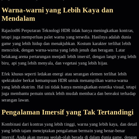
Warna-warni yang Lebih Kaya dan
Mendalam
Rajaslot86 Perputaran Teknologi HDR tidak hanya meningkatkan kontras,
tetapi juga memperluas palet warna yang tersedia. Hasilnya adalah dunia
game yang lebih hidup dan menakjubkan. Kostum karakter terlihat lebih
mencolok, dengan warna-warna yang lebih jenuh dan beragam. Latar
belakang arena pertarungan menjadi lebih imersif, dengan langit yang lebih
biru, api yang lebih menyala, dan vegetasi yang lebih hijau.
Efek khusus seperti ledakan energi atau serangan elemen terlihat lebih
spektakuler berkat kemampuan HDR untuk menampilkan warna-warna
yang lebih ekstrim. Hal ini tidak hanya meningkatkan estetika visual, tetapi
juga membantu pemain untuk lebih mudah membaca dan bereaksi terhadap
serangan lawan.
Pengalaman Imersif yang Tak Tertandingi
Kombinasi dari kontras yang lebih tinggi, warna yang lebih kaya, dan detail
yang lebih tajam menciptakan pengalaman bermain yang benar-benar
imersif. Anda akan merasa seolah-olah berada di dalam dunia game, dengan