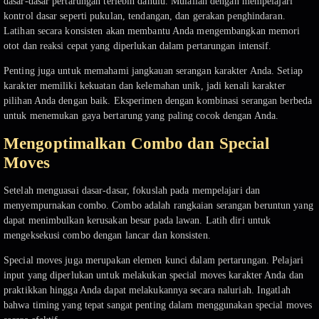
dasar-dasar pertarungan terlebih dahulu. Mulailah dengan mempelajari
kontrol dasar seperti pukulan, tendangan, dan gerakan penghindaran.
Latihan secara konsisten akan membantu Anda mengembangkan memori
otot dan reaksi cepat yang diperlukan dalam pertarungan intensif.
Penting juga untuk memahami jangkauan serangan karakter Anda. Setiap
karakter memiliki kekuatan dan kelemahan unik, jadi kenali karakter
pilihan Anda dengan baik. Eksperimen dengan kombinasi serangan berbeda
untuk menemukan gaya bertarung yang paling cocok dengan Anda.
Mengoptimalkan Combo dan Special
Moves
Setelah menguasai dasar-dasar, fokuslah pada mempelajari dan
menyempurnakan combo. Combo adalah rangkaian serangan beruntun yang
dapat menimbulkan kerusakan besar pada lawan. Latih diri untuk
mengeksekusi combo dengan lancar dan konsisten.
Special moves juga merupakan elemen kunci dalam pertarungan. Pelajari
input yang diperlukan untuk melakukan special moves karakter Anda dan
praktikkan hingga Anda dapat melakukannya secara naluriah. Ingatlah
bahwa timing yang tepat sangat penting dalam menggunakan special moves