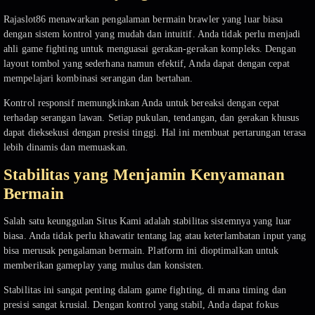
Rajaslot86 menawarkan pengalaman bermain brawler yang luar biasa
dengan sistem kontrol yang mudah dan intuitif. Anda tidak perlu menjadi
ahli game fighting untuk menguasai gerakan-gerakan kompleks. Dengan
layout tombol yang sederhana namun efektif, Anda dapat dengan cepat
mempelajari kombinasi serangan dan bertahan.
Kontrol responsif memungkinkan Anda untuk bereaksi dengan cepat
terhadap serangan lawan. Setiap pukulan, tendangan, dan gerakan khusus
dapat dieksekusi dengan presisi tinggi. Hal ini membuat pertarungan terasa
lebih dinamis dan memuaskan.
Stabilitas yang Menjamin Kenyamanan
Bermain
Salah satu keunggulan Situs Kami adalah stabilitas sistemnya yang luar
biasa. Anda tidak perlu khawatir tentang lag atau keterlambatan input yang
bisa merusak pengalaman bermain. Platform ini dioptimalkan untuk
memberikan gameplay yang mulus dan konsisten.
Stabilitas ini sangat penting dalam game fighting, di mana timing dan
presisi sangat krusial. Dengan kontrol yang stabil, Anda dapat fokus