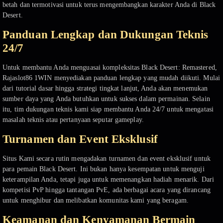
betah dan termotivasi untuk terus mengembangkan karakter Anda di Black
Desert.
Panduan Lengkap dan Dukungan Teknis
24/7
Untuk membantu Anda menguasai kompleksitas Black Desert: Remastered,
Rajaslot86 1WIN menyediakan panduan lengkap yang mudah diikuti. Mulai
dari tutorial dasar hingga strategi tingkat lanjut, Anda akan menemukan
sumber daya yang Anda butuhkan untuk sukses dalam permainan. Selain
itu, tim dukungan teknis kami siap membantu Anda 24/7 untuk mengatasi
masalah teknis atau pertanyaan seputar gameplay.
Turnamen dan Event Eksklusif
Situs Kami secara rutin mengadakan turnamen dan event eksklusif untuk
para pemain Black Desert. Ini bukan hanya kesempatan untuk menguji
keterampilan Anda, tetapi juga untuk memenangkan hadiah menarik. Dari
kompetisi PvP hingga tantangan PvE, ada berbagai acara yang dirancang
untuk menghibur dan melibatkan komunitas kami yang beragam.
Keamanan dan Kenyamanan Bermain