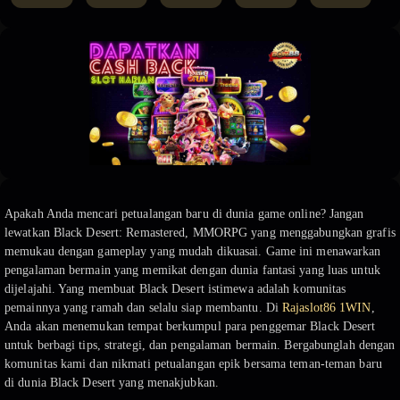
Apakah Anda mencari petualangan baru di dunia game online? Jangan
lewatkan Black Desert: Remastered, MMORPG yang menggabungkan grafis
memukau dengan gameplay yang mudah dikuasai. Game ini menawarkan
pengalaman bermain yang memikat dengan dunia fantasi yang luas untuk
dijelajahi. Yang membuat Black Desert istimewa adalah komunitas
pemainnya yang ramah dan selalu siap membantu. Di
Rajaslot86 1WIN
,
Anda akan menemukan tempat berkumpul para penggemar Black Desert
untuk berbagi tips, strategi, dan pengalaman bermain. Bergabunglah dengan
komunitas kami dan nikmati petualangan epik bersama teman-teman baru
di dunia Black Desert yang menakjubkan.