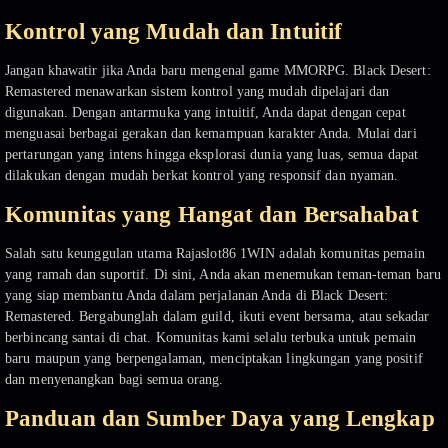
Kontrol yang Mudah dan Intuitif
Jangan khawatir jika Anda baru mengenal game MMORPG. Black Desert:
Remastered menawarkan sistem kontrol yang mudah dipelajari dan
digunakan. Dengan antarmuka yang intuitif, Anda dapat dengan cepat
menguasai berbagai gerakan dan kemampuan karakter Anda. Mulai dari
pertarungan yang intens hingga eksplorasi dunia yang luas, semua dapat
dilakukan dengan mudah berkat kontrol yang responsif dan nyaman.
Komunitas yang Hangat dan Bersahabat
Salah satu keunggulan utama Rajaslot86 1WIN adalah komunitas pemain
yang ramah dan suportif. Di sini, Anda akan menemukan teman-teman baru
yang siap membantu Anda dalam perjalanan Anda di Black Desert:
Remastered. Bergabunglah dalam guild, ikuti event bersama, atau sekadar
berbincang santai di chat. Komunitas kami selalu terbuka untuk pemain
baru maupun yang berpengalaman, menciptakan lingkungan yang positif
dan menyenangkan bagi semua orang.
Panduan dan Sumber Daya yang Lengkap