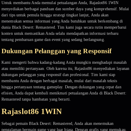
Untuk membantu Anda memulai petualangan Anda, Rajaslot86 1WIN
menyediakan berbagai panduan dan sumber daya yang komprehensif. Mulai
dari tips untuk pemula hingga strategi tingkat lanjut, Anda akan
menemukan semua informasi yang Anda butuhkan untuk berkembang di
dunia Black Desert: Remastered. Tim kami juga secara rutin memperbarui
konten untuk memastikan Anda selalu mendapatkan informasi terbaru
tentang pembaruan game dan event yang sedang berlangsung.
Dukungan Pelanggan yang Responsif
Kami mengerti bahwa kadang-kadang Anda mungkin menghadapi masalah
atau memiliki pertanyaan. Oleh karena itu, Rajaslot86 menyediakan layanan
dukungan pelanggan yang responsif dan profesional. Tim kami siap
membantu Anda dengan berbagai masalah, mulai dari masalah teknis
hingga pertanyaan tentang gameplay. Dengan dukungan yang cepat dan
efisien, Anda dapat kembali menikmati petualangan Anda di Black Desert:
Remastered tanpa hambatan yang berarti.
Rajaslot86 1WIN
Sebagai pemain Black Desert: Remastered, Anda akan menemukan
pengalaman bermain game yang luar biasa. Dengan grafis yang memukau,