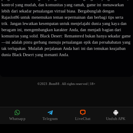
kontrol yang mudah, dan komunitas yang ramah, game ini menawarkan
lebih dari sekadar petualangan virtual biasa. Bergabunglah dengan
Rajaslot86 untuk menemukan teman sepermainan dan berbagi tips serta
trik. Jangan lewatkan kesempatan untuk menjelajahi dunia yang kaya dan
beragam ini, mengembangkan karakter Anda, dan menjadi bagian dari
komunitas yang solid. Black Desert: Remastered bukan hanya sekadar game
—ini adalah pintu gerbang menuju petualangan epik dan persahabatan yang
tak terlupakan. Mulailah perjalanan Anda hari ini dan temukan keajaiban
dunia Black Desert yang menanti Anda.
©2023 .
Bom88
. All rights reserved | 18+
Whatsapp
Telegram
LiveChat
Unduh APK
Exit mobile version