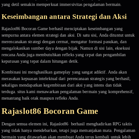
yang detil semakin memperkuat immersivitas pengalaman bermain.
Keseimbangan antara Strategi dan Aksi
Rajaslot86 Bocoran Game berhasil menciptakan keseimbangan yang
sempurna antara elemen strategi dan aksi. Di satu sisi, Anda dituntut untuk
merencanakan strategi dengan cermat, mengatur formasi pasukan, dan
mengalokasikan sumber daya dengan bijak. Namun di sisi lain, eksekusi
rencana Anda juga membutuhkan refleks yang cepat dan pengambilan
keputusan yang tepat dalam hitungan detik.
Kombinasi ini menghasilkan gameplay yang sangat adiktif. Anda akan
merasakan kepuasan intelektual dari perencanaan strategis yang berhasil,
sekaligus mendapatkan kegembiraan dari aksi yang intens dan tidak
terduga. situs kami menawarkan pengalaman bermain yang komprehensif,
menantang baik otak maupun refleks Anda.
Rajaslot86 Bocoran Game
Dengan semua elemen ini, Rajaslot86 berhasil menghadirkan RPG taktis
yang tidak hanya mendebarkan, tetapi juga memanjakan mata. Pengalaman
bermain yang ditawarkan akan membuat Anda terus kembali untuk lebih