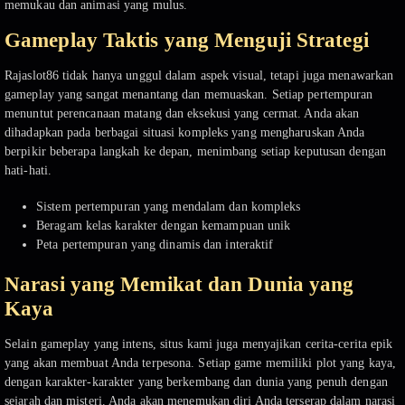
memukau dan animasi yang mulus.
Gameplay Taktis yang Menguji Strategi
Rajaslot86 tidak hanya unggul dalam aspek visual, tetapi juga menawarkan
gameplay yang sangat menantang dan memuaskan. Setiap pertempuran
menuntut perencanaan matang dan eksekusi yang cermat. Anda akan
dihadapkan pada berbagai situasi kompleks yang mengharuskan Anda
berpikir beberapa langkah ke depan, menimbang setiap keputusan dengan
hati-hati.
Sistem pertempuran yang mendalam dan kompleks
Beragam kelas karakter dengan kemampuan unik
Peta pertempuran yang dinamis dan interaktif
Narasi yang Memikat dan Dunia yang
Kaya
Selain gameplay yang intens, situs kami juga menyajikan cerita-cerita epik
yang akan membuat Anda terpesona. Setiap game memiliki plot yang kaya,
dengan karakter-karakter yang berkembang dan dunia yang penuh dengan
sejarah dan misteri. Anda akan menemukan diri Anda terserap dalam narasi