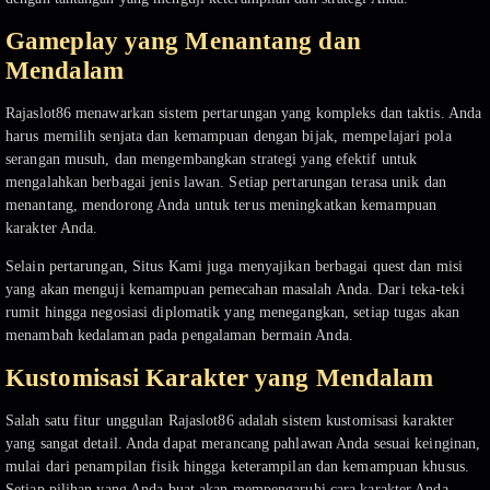
Gameplay yang Menantang dan
Mendalam
Rajaslot86 menawarkan sistem pertarungan yang kompleks dan taktis. Anda
harus memilih senjata dan kemampuan dengan bijak, mempelajari pola
serangan musuh, dan mengembangkan strategi yang efektif untuk
mengalahkan berbagai jenis lawan. Setiap pertarungan terasa unik dan
menantang, mendorong Anda untuk terus meningkatkan kemampuan
karakter Anda.
Selain pertarungan, Situs Kami juga menyajikan berbagai quest dan misi
yang akan menguji kemampuan pemecahan masalah Anda. Dari teka-teki
rumit hingga negosiasi diplomatik yang menegangkan, setiap tugas akan
menambah kedalaman pada pengalaman bermain Anda.
Kustomisasi Karakter yang Mendalam
Salah satu fitur unggulan Rajaslot86 adalah sistem kustomisasi karakter
yang sangat detail. Anda dapat merancang pahlawan Anda sesuai keinginan,
mulai dari penampilan fisik hingga keterampilan dan kemampuan khusus.
Setiap pilihan yang Anda buat akan mempengaruhi cara karakter Anda