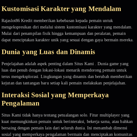
Kustomisasi Karakter yang Mendalam
Rajaslot86 Kredit memberikan kebebasan kepada pemain untuk
mengekspresikan diri melalui sistem kustomisasi karakter yang mendalam.
Mulai dari penampilan fisik hingga kemampuan dan peralatan, pemain
dapat menciptakan karakter unik yang sesuai dengan gaya bermain mereka.
Dunia yang Luas dan Dinamis
Penjelajahan adalah aspek penting dalam Situs Kami . Dunia game yang
luas dan penuh dengan lokasi-lokasi menarik mendorong pemain untuk
terus mengeksplorasi. Lingkungan yang dinamis dan berubah memberikan
kejutan dan tantangan baru setiap kali pemain melakukan penjelajahan.
Interaksi Sosial yang Memperkaya
Pengalaman
Situs Kami tidak hanya tentang petualangan solo. Fitur multiplayer yang
kuat memungkinkan pemain untuk berinteraksi, bekerja sama, atau bahkan
bersaing dengan pemain lain dari seluruh dunia. Ini menambah dimensi
sosial yang memperkaya pengalaman bermain dan menciptakan komunitas