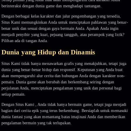
berinteraksi dengan dunia game dan menghadapi tantangan.
Dengan berbagai kelas karakter dan jalur pengembangan yang tersedia,
Situs Kami memungkinkan Anda untuk menciptakan pahlawan yang benar-
benar unik dan sesuai dengan gaya bermain Anda. Apakah Anda ingin
menjadi penyihir yang kuat, pejuang tangguh, atau perampok yang licik?
Pilihan ada di tangan Anda.
Dunia yang Hidup dan Dinamis
Situs Kami tidak hanya menawarkan grafis yang menakjubkan, tetapi juga
dunia yang benar-benar hidup dan responsif. Keputusan yang Anda buat
akan mempengaruhi alur cerita dan hubungan Anda dengan karakter non-
pemain. Dunia game akan berubah dan berkembang seiring dengan
perjalanan Anda, menciptakan pengalaman yang unik dan personal bagi
setiap pemain.
Dengan Situs Kami , Anda tidak hanya bermain game, tetapi juga menjadi
bagian dari cerita epik yang terus berkembang. Bersiaplah untuk memasuki
dunia fantasi yang akan menantang batas imajinasi Anda dan memberikan
pengalaman bermain yang tak terlupakan.