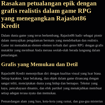
Rasakan petualangan epik dengan
grafis realistis dalam game RPG
yang menegangkan Rajaslot86
Kredit
Dalam dunia game yang terus berkembang, Rajaslot86 hadir sebagai pionir
dalam menyajikan pengalaman bermain yang mendebarkan dan realistis.
Game ini memadukan elemen-elemen terbaik dari genre RPG dengan grafis
mutakhir yang membuat Anda merasa seolah-olah berada langsung dalam
petualangan.
Grafis yang Memukau dan Detil
Rajaslot86 Kredit menonjolkan diri dengan kualitas visual yang luar biasa.
Setiap karakter, latar belakang, dan objek dalam game dirancang dengan
sangat teliti, menciptakan dunia yang hidup dan bernapas. Tekstur yang
kaya, pencahayaan dinamis, dan efek partikel yang menakjubkan membuat
setiap adegan terasa nyata dan memukau.
Pemandangan alam yang luas, kota-kota yang ramai, dan gua-gua misterius