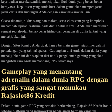
kepribadian mereka sendiri, menciptakan ilusi dunia yang benar-benar
bernyawa. Keputusan yang Anda buat dalam game akan mempengaruhi
jalan cerita dan hubungan Anda dengan karakter-karakter lain.
Cuaca dinamis, siklus siang dan malam, serta ekosistem yang kompleks
menambah lapisan realisme pada dunia Situs Kami . Anda akan merasakan
sensasi seolah-olah benar-benar hidup dan bernapas di dunia fantasi yang
menakjubkan ini.
Dengan Situs Kami , Anda tidak hanya bermain game, tetapi mengalami
petualangan yang tak terlupakan. Gabungkan diri Anda dalam dunia yang
menakjubkan ini dan siapkan diri untuk pengalaman gaming yang akan
mengubah cara Anda memandang RPG selamanya.
Gameplay yang menantang
adrenalin dalam dunia RPG dengan
grafis yang sangat memukau
Rajaslot86 Kredit
Dalam dunia game RPG yang semakin berkembang, Rajaslot86 Kredit hadir
sebagai platform yang menawarkan pengalaman bermain yang tak