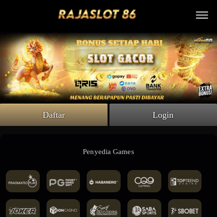
Whatsapp
Telegram
LiveChat
Unduh APK
Daftar
Login
Penyedia Games