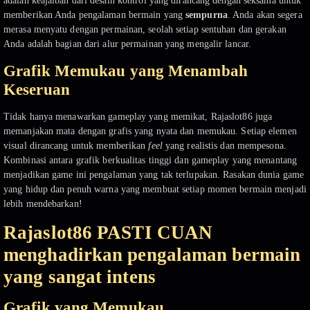
adalah keajaiban dari desain kontrol yang dirancang dengan seksama untuk
memberikan Anda pengalaman bermain yang
sempurna
. Anda akan segera
merasa menyatu dengan permainan, seolah setiap sentuhan dan gerakan
Anda adalah bagian dari alur permainan yang mengalir lancar.
Grafik Memukau yang Menambah
Keseruan
Tidak hanya menawarkan gameplay yang memikat, Rajaslot86 juga
memanjakan mata dengan grafis yang nyata dan memukau. Setiap elemen
visual dirancang untuk memberikan
feel
yang realistis dan mempesona.
Kombinasi antara grafik berkualitas tinggi dan gameplay yang menantang
menjadikan game ini pengalaman yang tak terlupakan. Rasakan dunia game
yang hidup dan penuh warna yang membuat setiap momen bermain menjadi
lebih mendebarkan!
Rajaslot86 PASTI CUAN
menghadirkan pengalaman bermain
yang sangat intens
Grafik yang Memukau