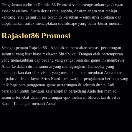
Pengalaman audio di Rajaslot86 Promosi sama mengesankannya dengan
aspek visualnya. Suara derit rantai sepeda, desiran angin saat melaju
kencang, atau gemuruh air terjun di kejauhan – semuanya direkam dan
dioptimalkan untuk menciptakan soundscape yang benar-benar imersif.
Rajaslot86 Promosi
Sebagai pemain Rajaslot86 , Anda akan merasakan sensasi pertarungan
samurai yang luar biasa melawan Shicibukai. Dengan efek pertempuran
yang menakjubkan dan pedang yang sangat realistis, game ini membawa
Anda ke dalam dunia samurai yang menegangkan. Gameplay yang
mendebarkan dan efek visual yang memukau akan membuat Anda terus
terpaku di depan layar. Situs Kami menawarkan pengalaman bermain yang
unik bagi para penggemar game pertarungan di seluruh dunia. Jadi,
bersiaplah untuk menguji keterampilan berpedang Anda dan menjadi
samurai terhebat dalam pertarungan epik melawan Shicibukai di Situs
Kami. Tantangan menanti Anda!