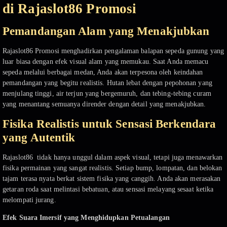
di Rajaslot86 Promosi
Pemandangan Alam yang Menakjubkan
Rajaslot86 Promosi menghadirkan pengalaman balapan sepeda gunung yang
luar biasa dengan efek visual alam yang memukau. Saat Anda memacu
sepeda melalui berbagai medan, Anda akan terpesona oleh keindahan
pemandangan yang begitu realistis. Hutan lebat dengan pepohonan yang
menjulang tinggi, air terjun yang bergemuruh, dan tebing-tebing curam
yang menantang semuanya dirender dengan detail yang menakjubkan.
Fisika Realistis untuk Sensasi Berkendara
yang Autentik
Rajaslot86 tidak hanya unggul dalam aspek visual, tetapi juga menawarkan
fisika permainan yang sangat realistis. Setiap bump, lompatan, dan belokan
tajam terasa nyata berkat sistem fisika yang canggih. Anda akan merasakan
getaran roda saat melintasi bebatuan, atau sensasi melayang sesaat ketika
melompati jurang.
Efek Suara Imersif yang Menghidupkan Petualangan