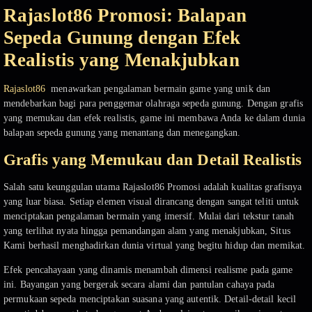
Rajaslot86 Promosi: Balapan
Sepeda Gunung dengan Efek
Realistis yang Menakjubkan
Rajaslot86
menawarkan pengalaman bermain game yang unik dan
mendebarkan bagi para penggemar olahraga sepeda gunung. Dengan grafis
yang memukau dan efek realistis, game ini membawa Anda ke dalam dunia
balapan sepeda gunung yang menantang dan menegangkan.
Grafis yang Memukau dan Detail Realistis
Salah satu keunggulan utama Rajaslot86 Promosi adalah kualitas grafisnya
yang luar biasa. Setiap elemen visual dirancang dengan sangat teliti untuk
menciptakan pengalaman bermain yang imersif. Mulai dari tekstur tanah
yang terlihat nyata hingga pemandangan alam yang menakjubkan, Situs
Kami berhasil menghadirkan dunia virtual yang begitu hidup dan memikat.
Efek pencahayaan yang dinamis menambah dimensi realisme pada game
ini. Bayangan yang bergerak secara alami dan pantulan cahaya pada
permukaan sepeda menciptakan suasana yang autentik. Detail-detail kecil