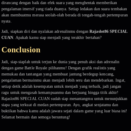
dirancang dengan baik dan efek suara yang menghentak memberikan
pengalaman imersif yang tiada duanya. Setiap ledakan dan suara tembakan
akan membuatmu merasa seolah-olah berada di tengah-tengah pertempuran
nyata.
Jadi, siapkan diri dan nyalakan adrenalinmu dengan
Rajaslot86 SPECIAL
CUAN
. Apakah kamu siap menjadi yang terakhir bertahan?
Conclusion
Jadi, siap-siaplah untuk terjun ke dunia yang penuh aksi dan adrenalin
dengan game Battle Royale pilihanmu! Dengan grafik realistis yang
memukau dan tantangan yang membuat jantung berdegup kencang,
pengalaman bermainmu akan menjadi lebih seru dan mendebarkan. Ingat,
setiap detik adalah kesempatan untuk menjadi yang terbaik, jadi jangan
ragu untuk mengasah kemampuanmu dan berjuang hingga titik akhir!
Rajaslot86 SPECIAL CUAN sudah siap menantangmu untuk menunjukkan
siapa yang terkuat di medan pertempuran. Ayo, angkat senjatamu dan
buktikan bahwa kamu adalah jawara sejati dalam game yang luar biasa ini!
Selamat bermain dan semoga beruntung!