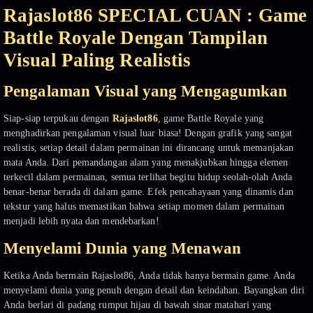
Rajaslot86 SPECIAL CUAN : Game
Battle Royale Dengan Tampilan
Visual Paling Realistis
Pengalaman Visual yang Mengagumkan
Siap-siap terpukau dengan
Rajaslot86
, game Battle Royale yang
menghadirkan pengalaman visual luar biasa! Dengan grafik yang sangat
realistis, setiap detail dalam permainan ini dirancang untuk memanjakan
mata Anda. Dari pemandangan alam yang menakjubkan hingga elemen
terkecil dalam permainan, semua terlihat begitu hidup seolah-olah Anda
benar-benar berada di dalam game. Efek pencahayaan yang dinamis dan
tekstur yang halus memastikan bahwa setiap momen dalam permainan
menjadi lebih nyata dan mendebarkan!
Menyelami Dunia yang Menawan
Ketika Anda bermain Rajaslot86, Anda tidak hanya bermain game. Anda
menyelami dunia yang penuh dengan detail dan keindahan. Bayangkan diri
Anda berlari di padang rumput hijau di bawah sinar matahari yang