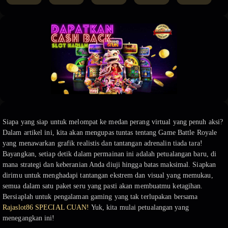
Siapa yang siap untuk melompat ke medan perang virtual yang penuh aksi?
Dalam artikel ini, kita akan mengupas tuntas tentang Game Battle Royale
yang menawarkan grafik realistis dan tantangan adrenalin tiada tara!
Bayangkan, setiap detik dalam permainan ini adalah petualangan baru, di
mana strategi dan keberanian Anda diuji hingga batas maksimal. Siapkan
dirimu untuk menghadapi tantangan ekstrem dan visual yang memukau,
semua dalam satu paket seru yang pasti akan membuatmu ketagihan.
Bersiaplah untuk pengalaman gaming yang tak terlupakan bersama
Rajaslot86 SPECIAL CUAN!
Yuk, kita mulai petualangan yang
menegangkan ini!