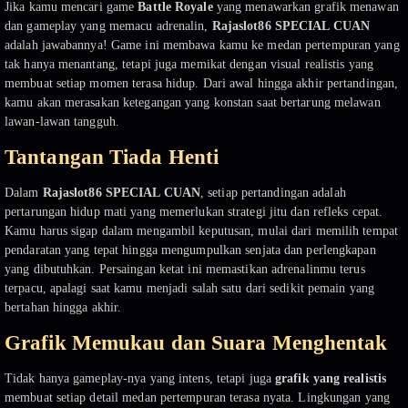
Jika kamu mencari game
Battle Royale
yang menawarkan grafik menawan
dan gameplay yang memacu adrenalin,
Rajaslot86 SPECIAL CUAN
adalah jawabannya! Game ini membawa kamu ke medan pertempuran yang
tak hanya menantang, tetapi juga memikat dengan visual realistis yang
membuat setiap momen terasa hidup. Dari awal hingga akhir pertandingan,
kamu akan merasakan ketegangan yang konstan saat bertarung melawan
lawan-lawan tangguh.
Tantangan Tiada Henti
Dalam
Rajaslot86 SPECIAL CUAN
, setiap pertandingan adalah
pertarungan hidup mati yang memerlukan strategi jitu dan refleks cepat.
Kamu harus sigap dalam mengambil keputusan, mulai dari memilih tempat
pendaratan yang tepat hingga mengumpulkan senjata dan perlengkapan
yang dibutuhkan. Persaingan ketat ini memastikan adrenalinmu terus
terpacu, apalagi saat kamu menjadi salah satu dari sedikit pemain yang
bertahan hingga akhir.
Grafik Memukau dan Suara Menghentak
Tidak hanya gameplay-nya yang intens, tetapi juga
grafik yang realistis
membuat setiap detail medan pertempuran terasa nyata. Lingkungan yang