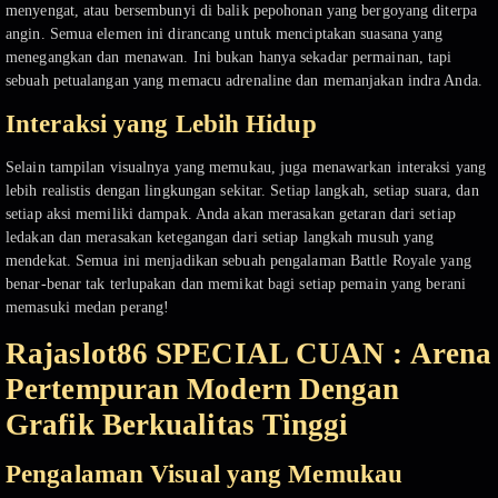
menyengat, atau bersembunyi di balik pepohonan yang bergoyang diterpa
angin. Semua elemen ini dirancang untuk menciptakan suasana yang
menegangkan dan menawan. Ini bukan hanya sekadar permainan, tapi
sebuah petualangan yang memacu adrenaline dan memanjakan indra Anda.
Interaksi yang Lebih Hidup
Selain tampilan visualnya yang memukau, juga menawarkan interaksi yang
lebih realistis dengan lingkungan sekitar. Setiap langkah, setiap suara, dan
setiap aksi memiliki dampak. Anda akan merasakan getaran dari setiap
ledakan dan merasakan ketegangan dari setiap langkah musuh yang
mendekat. Semua ini menjadikan sebuah pengalaman Battle Royale yang
benar-benar tak terlupakan dan memikat bagi setiap pemain yang berani
memasuki medan perang!
Rajaslot86 SPECIAL CUAN : Arena
Pertempuran Modern Dengan
Grafik Berkualitas Tinggi
Pengalaman Visual yang Memukau