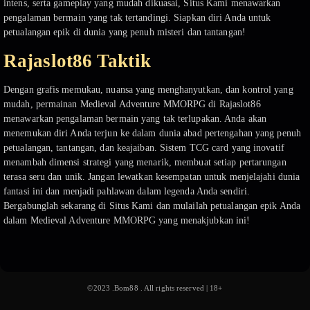
intens, serta gameplay yang mudah dikuasai, Situs Kami menawarkan
pengalaman bermain yang tak tertandingi. Siapkan diri Anda untuk
petualangan epik di dunia yang penuh misteri dan tantangan!
Rajaslot86 Taktik
Dengan grafis memukau, nuansa yang menghanyutkan, dan kontrol yang
mudah, permainan Medieval Adventure MMORPG di Rajaslot86
menawarkan pengalaman bermain yang tak terlupakan. Anda akan
menemukan diri Anda terjun ke dalam dunia abad pertengahan yang penuh
petualangan, tantangan, dan keajaiban. Sistem TCG card yang inovatif
menambah dimensi strategi yang menarik, membuat setiap pertarungan
terasa seru dan unik. Jangan lewatkan kesempatan untuk menjelajahi dunia
fantasi ini dan menjadi pahlawan dalam legenda Anda sendiri.
Bergabunglah sekarang di Situs Kami dan mulailah petualangan epik Anda
dalam Medieval Adventure MMORPG yang menakjubkan ini!
©2023 .
Bom88
. All rights reserved | 18+