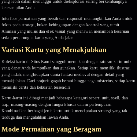
yang lebih dalam menunggu untuk dieksplorasi seiring berkembangnya
keterampilan Anda.
Interface permainan yang bersih dan responsif memungkinkan Anda untuk
fokus pada strategi, bukan kebingungan dengan kontrol yang rumit.
Animasi yang mulus dan efek visual yang menawan menambah keseruan
setiap pertarungan kartu yang Anda jalani.
Variasi Kartu yang Menakjubkan
Koleksi kartu di Situs Kami sungguh memukau dengan ratusan kartu unik
yang dapat Anda kumpulkan dan gunakan. Setiap kartu memiliki ilustrasi
yang indah, menghidupkan dunia fantasi medieval dengan detail yang
menakjubkan. Dari prajurit gagah berani hingga naga misterius, setiap kartu
memiliki cerita dan kekuatan tersendiri.
Kartu-kartu ini dibagi menjadi beberapa kategori seperti unit, spell, dan
trap, masing-masing dengan fungsi khusus dalam pertempuran.
Kombinasikan berbagai jenis kartu untuk menciptakan strategi yang tak
terduga dan mengalahkan lawan Anda.
Mode Permainan yang Beragam