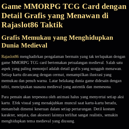
Game MMORPG TCG Card dengan
Detail Grafis yang Menawan di
Rajaslot86 Taktik
Grafis Memukau yang Menghidupkan
Dunia Medieval
Rajaslot86
menghadirkan pengalaman bermain yang tak terlupakan dengan
game MMORPG TCG card bertemakan petualangan medieval. Salah satu
aspek yang paling menonjol adalah detail grafis yang sungguh menawan.
Setiap kartu dirancang dengan cermat, menampilkan ilustrasi yang
memukau dan penuh warna. Latar belakang dunia game didesain dengan
teliti, menciptakan suasana medieval yang autentik dan memesona.
Para pemain akan terpesona oleh animasi halus yang menyertai setiap aksi
kartu. Efek visual yang menakjubkan muncul saat kartu-kartu beradu,
menambah dimensi keseruan dalam setiap pertarungan. Detil kostum
karakter, senjata, dan aksesori lainnya terlihat sangat realistis, semakin
menghidupkan tema medieval yang diusung.