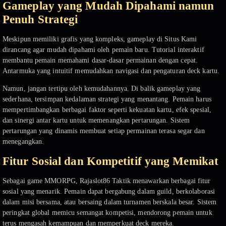
Gameplay yang Mudah Dipahami namun
Penuh Strategi
Meskipun memiliki grafis yang kompleks, gameplay di Situs Kami
dirancang agar mudah dipahami oleh pemain baru. Tutorial interaktif
membantu pemain memahami dasar-dasar permainan dengan cepat.
Antarmuka yang intuitif memudahkan navigasi dan pengaturan deck kartu.
Namun, jangan tertipu oleh kemudahannya. Di balik gameplay yang
sederhana, tersimpan kedalaman strategi yang menantang. Pemain harus
mempertimbangkan berbagai faktor seperti kekuatan kartu, efek spesial,
dan sinergi antar kartu untuk memenangkan pertarungan. Sistem
pertarungan yang dinamis membuat setiap permainan terasa segar dan
menegangkan.
Fitur Sosial dan Kompetitif yang Memikat
Sebagai game MMORPG, Rajaslot86 Taktik menawarkan berbagai fitur
sosial yang menarik. Pemain dapat bergabung dalam guild, berkolaborasi
dalam misi bersama, atau bersaing dalam turnamen berskala besar. Sistem
peringkat global memicu semangat kompetisi, mendorong pemain untuk
terus mengasah kemampuan dan memperkuat deck mereka.