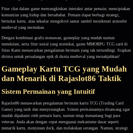
Fitur chat dalam game memungkinkan interaksi antar pemain, menciptakan
komunitas yang hidup dan bersahabat. Pemain dapat berbagi strategi,
bertukar kartu, atau sekadar mengobrol santai sambil menikmati atmosfer
medieval yang memukau.
Dengan kombinasi grafis menawan, gameplay yang mudah namun
mendalam, serta fitur sosial yang memikat, game MMORPG TCG card di
Situs Kami menawarkan pengalaman bermain yang tak tertandingi. Siapkan
dirimu untuk petualangan epik di dunia medieval yang menakjubkan!
Gameplay Kartu TCG yang Mudah
dan Menarik di Rajaslot86 Taktik
Sistem Permainan yang Intuitif
Rajaslot86 menawarkan pengalaman bermain kartu TCG (Trading Card
Game) yang unik dan menyenangkan. Sistem permainannya dirancang agar
mudah dipahami oleh pemain baru, namun tetap menantang bagi para
veteran. Anda akan dengan cepat menguasai mekanisme dasar seperti
menarik kartu, menyusun deck, dan melakukan serangan. Namun, strategi