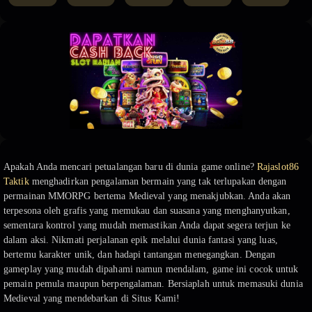
Apakah Anda mencari petualangan baru di dunia game online?
Rajaslot86
Taktik
menghadirkan pengalaman bermain yang tak terlupakan dengan
permainan MMORPG bertema Medieval yang menakjubkan. Anda akan
terpesona oleh grafis yang memukau dan suasana yang menghanyutkan,
sementara kontrol yang mudah memastikan Anda dapat segera terjun ke
dalam aksi. Nikmati perjalanan epik melalui dunia fantasi yang luas,
bertemu karakter unik, dan hadapi tantangan menegangkan. Dengan
gameplay yang mudah dipahami namun mendalam, game ini cocok untuk
pemain pemula maupun berpengalaman. Bersiaplah untuk memasuki dunia
Medieval yang mendebarkan di Situs Kami!