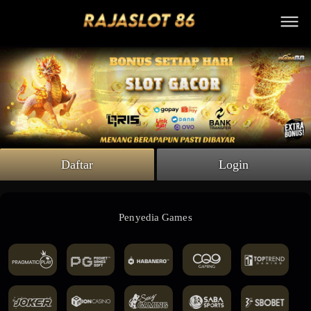
Whatsapp
Telegram
LiveChat
Unduh APK
Daftar
Login
Penyedia Games